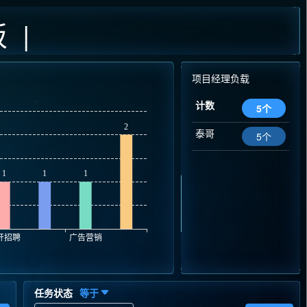
 |
项目经理负载
计数
5个
泰哥
5个
任务状态
等于